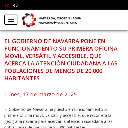
es
|
eu
Facebook
Insta
Menú
Twitter
EL GOBIERNO DE NAVARRA PONE EN
FUNCIONAMIENTO SU PRIMERA OFICINA
MÓVIL, VERSÁTIL Y ACCESIBLE, QUE
ACERCA LA ATENCIÓN CIUDADANA A LAS
POBLACIONES DE MENOS DE 20.000
HABITANTES
Lunes, 17 de marzo de 2025
El Gobierno de Navarra ha puesto en funcionamiento su
primera oficina móvil, versátil y accesible, que recorrerá la
geografía navarra para acercar la atención ciudadana a las
poblaciones de menos de 20.000 habitantes.