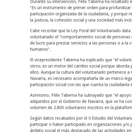
Durante su intervención, Félix Taberna ha resaltado e
“Es un instrumento de primer orden para profundizar 
participación organizada de la ciudadanía, y porque 
la justicia, la cohesión social y una sociedad más inclu
Cabe recordar que la Ley Foral del Voluntariado data
voluntariado el “comportamiento social de personas q
de lucro para prestar servicios a las personas o a la 
humanos”.
El vicepresidente Taberna ha explicado que “el volun
otros; es un motor del cambio social porque aborda
ellos. Aunque la cultura del voluntariado pertenece a
Navarra, es necesario acompañarla de un marco legal
participación social con las que cuenta la ciudadanía e
Asimismo, Félix Taberna ha subrayado que “el apoyo
adquiridos por el Gobierno de Navarra, que se ha co
volumen de 2.800 voluntarios inscritos en la platafo
Según datos recabados por el II Estudio del Voluntar
participar o haber participado en organizaciones y/o
ámbito social el más destacado de las actividades en