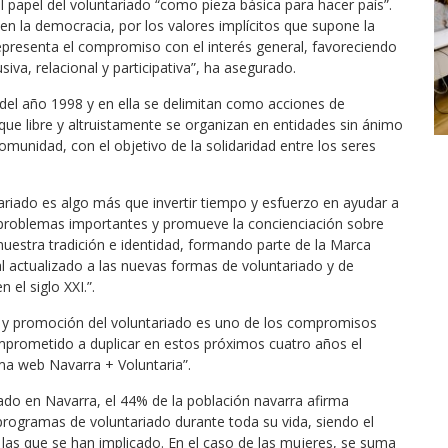
l papel del voluntariado “como pieza básica para hacer país”.
en la democracia, por los valores implícitos que supone la
representa el compromiso con el interés general, favoreciendo
siva, relacional y participativa”, ha asegurado.
 del año 1998 y en ella se delimitan como acciones de
ue libre y altruistamente se organizan en entidades sin ánimo
comunidad, con el objetivo de la solidaridad entre los seres
tariado es algo más que invertir tiempo y esfuerzo en ayudar a
 problemas importantes y promueve la concienciación sobre
 nuestra tradición e identidad, formando parte de la Marca
 actualizado a las nuevas formas de voluntariado y de
n el siglo XXI.”.
 y promoción del voluntariado es uno de los compromisos
mprometido a duplicar en estos próximos cuatro años el
rma web Navarra + Voluntaria”.
iado en Navarra, el 44% de la población navarra afirma
 programas de voluntariado durante toda su vida, siendo el
 las que se han implicado. En el caso de las mujeres, se suma