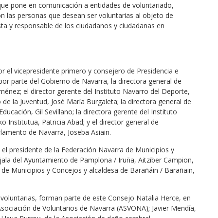
que pone en comunicación a entidades de voluntariado,
on las personas que desean ser voluntarias al objeto de
ruista y responsable de los ciudadanos y ciudadanas en
or el vicepresidente primero y consejero de Presidencia e
por parte del Gobierno de Navarra, la directora general de
ménez; el director gerente del Instituto Navarro del Deporte,
o de la Juventud, José María Burgaleta; la directora general de
ucación, Gil Sevillano; la directora gerente del Instituto
Institutua, Patricia Abad; y el director general de
rlamento de Navarra, Joseba Asiain.
n el presidente de la Federación Navarra de Municipios y
ejala del Ayuntamiento de Pamplona / Iruña, Aitziber Campion,
 de Municipios y Concejos y alcaldesa de Barañáin / Barañain,
s voluntarias, forman parte de este Consejo Natalia Herce, en
Asociación de Voluntarios de Navarra (ASVONA); Javier Mendía,