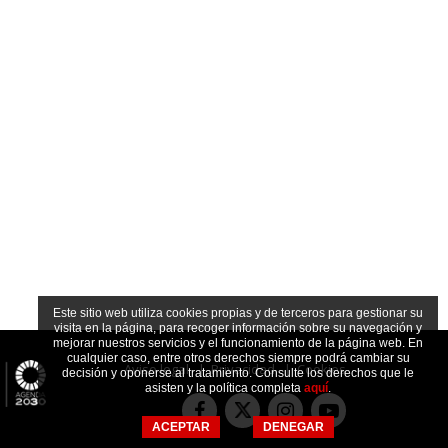
Este sitio web utiliza cookies propias y de terceros para gestionar su
visita en la página, para recoger información sobre su navegación y
mejorar nuestros servicios y el funcionamiento de la página web. En
cualquier caso, entre otros derechos siempre podrá cambiar su
Aviso legal
|
Privacidad
|
Cookies
decisión y oponerse al tratamiento. Consulte los derechos que le
asisten y la política completa
aquí
.
Facebook
Instagram
Youtube
Twitter
ACEPTAR
DENEGAR