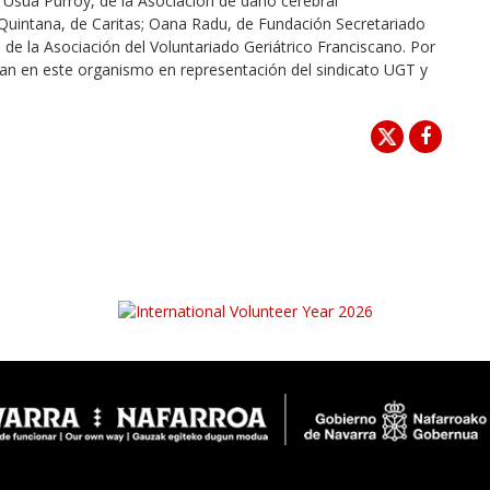
; Usua Purroy, de la Asociación de daño cerebral
intana, de Caritas; Oana Radu, de Fundación Secretariado
 de la Asociación del Voluntariado Geriátrico Franciscano. Por
ipan en este organismo en representación del sindicato UGT y