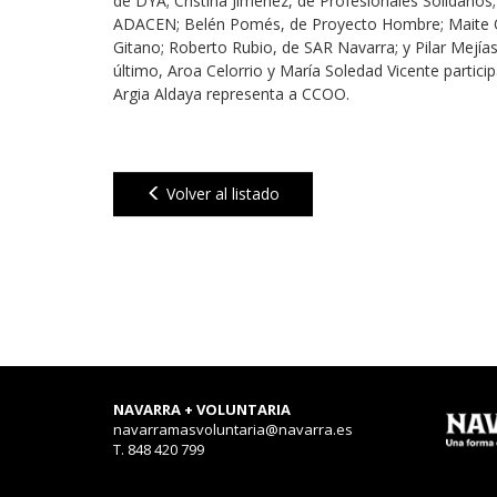
de DYA; Cristina Jiménez, de Profesionales Solidarios
ADACEN; Belén Pomés, de Proyecto Hombre; Maite Qu
Gitano; Roberto Rubio, de SAR Navarra; y Pilar Mejías
último, Aroa Celorrio y María Soledad Vicente partic
Argia Aldaya representa a CCOO.
Volver al listado
NAVARRA + VOLUNTARIA
navarramasvoluntaria@navarra.es
T. 848 420 799