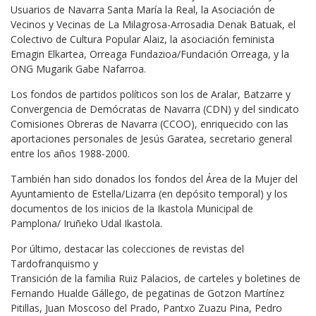
Usuarios de Navarra Santa María la Real, la Asociación de
Vecinos y Vecinas de La Milagrosa-Arrosadia Denak Batuak, el
Colectivo de Cultura Popular Alaiz, la asociación feminista
Emagin Elkartea, Orreaga Fundazioa/Fundación Orreaga, y la
ONG Mugarik Gabe Nafarroa.
Los fondos de partidos políticos son los de Aralar, Batzarre y
Convergencia de Demócratas de Navarra (CDN) y del sindicato
Comisiones Obreras de Navarra (CCOO), enriquecido con las
aportaciones personales de Jesús Garatea, secretario general
entre los años 1988-2000.
También han sido donados los fondos del Área de la Mujer del
Ayuntamiento de Estella/Lizarra (en depósito temporal) y los
documentos de los inicios de la Ikastola Municipal de
Pamplona/ Iruñeko Udal Ikastola.
Por último, destacar las colecciones de revistas del
Tardofranquismo y
Transición de la familia Ruiz Palacios, de carteles y boletines de
Fernando Hualde Gállego, de pegatinas de Gotzon Martínez
Pitillas, Juan Moscoso del Prado, Pantxo Zuazu Pina, Pedro