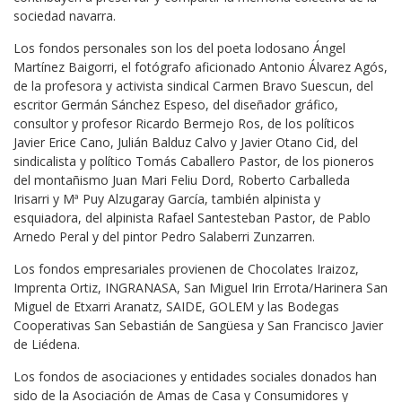
sociedad navarra.
Los fondos personales son los del poeta lodosano Ángel
Martínez Baigorri, el fotógrafo aficionado Antonio Álvarez Agós,
de la profesora y activista sindical Carmen Bravo Suescun, del
escritor Germán Sánchez Espeso, del diseñador gráfico,
consultor y profesor Ricardo Bermejo Ros, de los políticos
Javier Erice Cano, Julián Balduz Calvo y Javier Otano Cid, del
sindicalista y político Tomás Caballero Pastor, de los pioneros
del montañismo Juan Mari Feliu Dord, Roberto Carballeda
Irisarri y Mª Puy Alzugaray García, también alpinista y
esquiadora, del alpinista Rafael Santesteban Pastor, de Pablo
Arnedo Peral y del pintor Pedro Salaberri Zunzarren.
Los fondos empresariales provienen de Chocolates Iraizoz,
Imprenta Ortiz, INGRANASA, San Miguel Irin Errota/Harinera San
Miguel de Etxarri Aranatz, SAIDE, GOLEM y las Bodegas
Cooperativas San Sebastián de Sangüesa y San Francisco Javier
de Liédena.
Los fondos de asociaciones y entidades sociales donados han
sido de la Asociación de Amas de Casa y Consumidores y