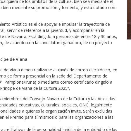
cualquiera de los ámbitos de la cultura, bien sea mediante el
ón, o bien mediante su promoción y fomento, y está dotado con
ento Artístico es el de apoyar e impulsar la trayectoria de
al, servir de referente a la juventud, y acompañar en la
nte de Navarra. Está dirigido a personas de entre 18 y 30 años,
ón, de acuerdo con la candidatura ganadora, de un proyecto
ncipe de Viana
e de Viana deben realizarse a través de correo electrónico, en
como de forma presencial en la sede del Departamento de
01 Pamplona/Iruña) o mediante correo certificado dirigido a
Príncipe de Viana de la Cultura 2025”.
s miembros del Consejo Navarro de la Cultura y las Artes, las
 entidades educativas, culturales, sociales, ONG, legalmente
onalidades a quienes la organización invite. Serán excluidas
ten el Premio para sí mismos o para las organizaciones a las
reditativos de la personalidad jurídica de la entidad o de las