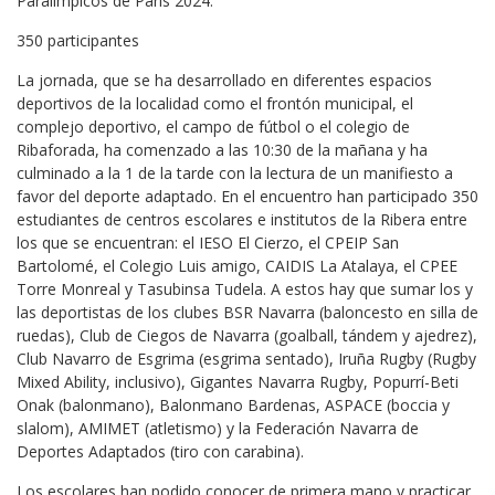
Paralímpicos de París 2024.
350 participantes
La jornada, que se ha desarrollado en diferentes espacios
deportivos de la localidad como el frontón municipal, el
complejo deportivo, el campo de fútbol o el colegio de
Ribaforada, ha comenzado a las 10:30 de la mañana y ha
culminado a la 1 de la tarde con la lectura de un manifiesto a
favor del deporte adaptado. En el encuentro han participado 350
estudiantes de centros escolares e institutos de la Ribera entre
los que se encuentran: el IESO El Cierzo, el CPEIP San
Bartolomé, el Colegio Luis amigo, CAIDIS La Atalaya, el CPEE
Torre Monreal y Tasubinsa Tudela. A estos hay que sumar los y
las deportistas de los clubes BSR Navarra (baloncesto en silla de
ruedas), Club de Ciegos de Navarra (goalball, tándem y ajedrez),
Club Navarro de Esgrima (esgrima sentado), Iruña Rugby (Rugby
Mixed Ability, inclusivo), Gigantes Navarra Rugby, Popurrí-Beti
Onak (balonmano), Balonmano Bardenas, ASPACE (boccia y
slalom), AMIMET (atletismo) y la Federación Navarra de
Deportes Adaptados (tiro con carabina).
Los escolares han podido conocer de primera mano y practicar