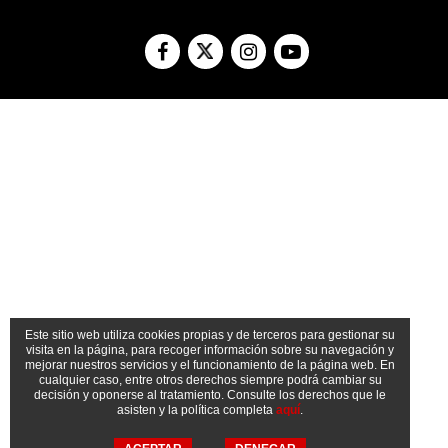
Facebook
Instagram
Youtube
Twitter
Este sitio web utiliza cookies propias y de terceros para gestionar su
visita en la página, para recoger información sobre su navegación y
mejorar nuestros servicios y el funcionamiento de la página web. En
cualquier caso, entre otros derechos siempre podrá cambiar su
decisión y oponerse al tratamiento. Consulte los derechos que le
asisten y la política completa
aquí
.