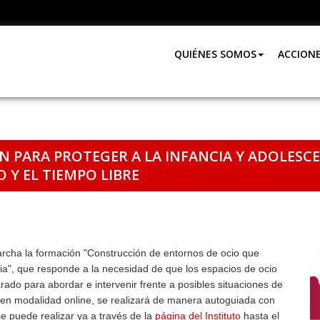
QUIÉNES SOMOS
ACCION
 PARA PROTEGER A LA INFANCIA Y ADOLESCE
 Y EL TIEMPO LIBRE
archa la formación "Construcción de entornos de ocio que
ncia", que responde a la necesidad de que los espacios de ocio
ado para abordar e intervenir frente a posibles situaciones de
so, en modalidad online, se realizará de manera autoguiada con
se puede realizar ya a través de la
página del Instituto
hasta el