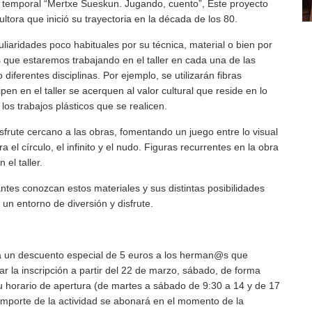
 temporal “Mertxe Sueskun. Jugando, cuento”, Este proyecto
cultora que inició su trayectoria en la década de los 80.
iaridades poco habituales por su técnica, material o bien por
s que estaremos trabajando en el taller en cada una de las
iferentes disciplinas. Por ejemplo, se utilizarán fibras
pen en el taller se acerquen al valor cultural que reside en lo
 los trabajos plásticos que se realicen.
disfrute cercano a las obras, fomentando un juego entre lo visual
 el círculo, el infinito y el nudo. Figuras recurrentes en la obra
el taller.
pantes conozcan estos materiales y sus distintas posibilidades
un entorno de diversión y disfrute.
ará un descuento especial de 5 euros a los herman@s que
r la inscripción a partir del 22 de marzo, sábado, de forma
u horario de apertura (de martes a sábado de 9:30 a 14 y de 17
 importe de la actividad se abonará en el momento de la