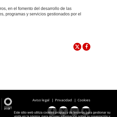
os, en el fomento del desarrollo de las
es, programas y servicios gestionados por el
Aviso legal
|
Privacidad
|
Cookies
Facebook
Instagram
Youtube
Este sitio web utiliza cookies propias y de terceros para gestionar su
Twitter
visita en la página, para recoger información sobre su navegación y