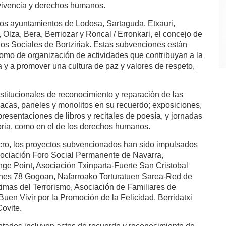
nvivencia y derechos humanos.
 los ayuntamientos de Lodosa, Sartaguda, Etxauri,
, Olza, Bera, Berriozar y Roncal / Erronkari, el concejo de
os Sociales de Bortziriak. Estas subvenciones están
 como de organización de actividades que contribuyan a la
a y a promover una cultura de paz y valores de respeto,
stitucionales de reconocimiento y reparación de las
placas, paneles y monolitos en su recuerdo; exposiciones,
resentaciones de libros y recitales de poesía, y jornadas
moria, como en el de los derechos humanos.
ucro, los proyectos subvencionados han sido impulsados
Asociación Foro Social Permanente de Navarra,
ge Point, Asociación Txinparta-Fuerte San Cristobal
nes 78 Gogoan, Nafarroako Torturatuen Sarea-Red de
imas del Terrorismo, Asociación de Familiares de
en Vivir por la Promoción de la Felicidad, Berridatxi
Covite.