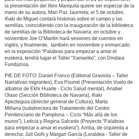
la presentación del libro Mariquita quiere ser especial de la
mano de su autora, Mari Paz Jaurrieta; el 5 de octubre,
Iñaki de Miguel contará historias sobre el campo y las
semillas, coincidiendo con la inauguración de la biblioteca
de semillas de la Biblioteca de Navarra; en octubre y
noviembre Joe O’Mairtin hará sesiones de cuentos en
inglés, y finalmente, también en noviembre y enmarcado
en la exposición “Palabras para empezar a amar el
euskera, tendrá lugar el Taller “Xamariko”, con Dindaia
Fundazioa.
PIE DE FOTO: Daniel Franco (Editorial Graviola – Taller
Narrativas migrantes), Eva Poumé (Presentación Vuelo de
albatros de Ekhi Huarte - Ciclo Salud mental), Anabel
Olaso (Sección Biblioteca de Navarra), Iñaki
Apezteguia (director general de Cultura), Marta
Miñana (subdirectora de Tratamiento del Centro
Penitenciario de Pamplona – Ciclo “Más allá de los
muros”), Leticia y Regina Salcedo (Proyecto “Palabras
para empezar a amar el euskera”). Arriba, de izquierda a
derecha: Juli Goñi y Margari García (Loraldea - Taller de