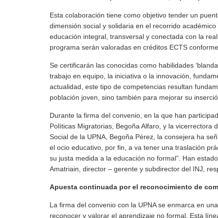
Esta colaboración tiene como objetivo tender un puente
dimensión social y solidaria en el recorrido académico
educación integral, transversal y conectada con la rea
programa serán valoradas en créditos ECTS conforme a
Se certificarán las conocidas como habilidades ‘bland
trabajo en equipo, la iniciativa o la innovación, funda
actualidad, este tipo de competencias resultan fundame
población joven, sino también para mejorar su inserció
Durante la firma del convenio, en la que han participa
Políticas Migratorias, Begoña Alfaro, y la vicerrectora
Social de la UPNA, Begoña Pérez, la consejera ha se
el ocio educativo, por fin, a va tener una traslación pr
su justa medida a la educación no formal”. Han estad
Amatriain, director – gerente y subdirector del INJ, re
Apuesta continuada por el reconocimiento de co
La firma del convenio con la UPNA se enmarca en una e
reconocer y valorar el aprendizaje no formal. Esta lín