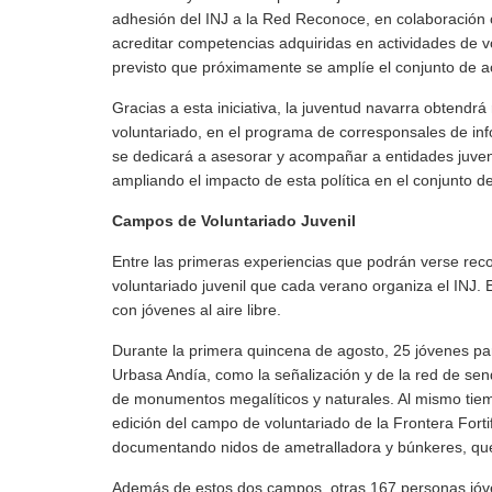
adhesión del INJ a la Red Reconoce, en colaboración c
acreditar competencias adquiridas en actividades de vo
previsto que próximamente se amplíe el conjunto de act
Gracias a esta iniciativa, la juventud navarra obtendr
voluntariado, en el programa de corresponsales de info
se dedicará a asesorar y acompañar a entidades juve
ampliando el impacto de esta política en el conjunto del
Campos de Voluntariado Juvenil
Entre las primeras experiencias que podrán verse re
voluntariado juvenil que cada verano organiza el INJ. 
con jóvenes al aire libre.
Durante la primera quincena de agosto, 25 jóvenes pa
Urbasa Andía, como la señalización y de la red de sen
de monumentos megalíticos y naturales. Al mismo tiem
edición del campo de voluntariado de la Frontera Forti
documentando nidos de ametralladora y búnkeres, que 
Además de estos dos campos, otras 167 personas jóve