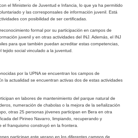
on el Ministerio de Juventud e Infancia, lo que ya ha permitido
luntariado y las corresponsales de información juvenil. Está
ividades con posibilidad de ser certificadas.
á reconocimiento formal por su participación en campos de
rmación juvenil y en otras actividades del INJ. Además, el INJ
niles para que también puedan acreditar estas competencias,
 tejido social vinculado a la juventud.
conocidas por la UPNA se encuentran los campos de
En la actualidad se encuentran activas dos de estas actividades
rticipan en labores de mantenimiento del parque natural de
deros, numeración de chabolas o la mejora de la señalización
po, otras 25 personas jóvenes participan en Bera en otra
ficada del Pirineo Navarro, limpiando, recuperando y
el franquismo construyó en la frontera.
nes participan este verano en los diferentes campos de