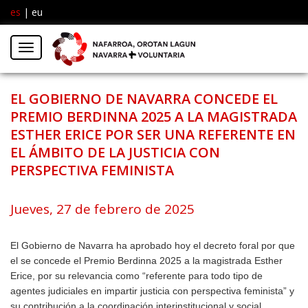
es
|
eu
Facebook
Insta
Menú
Twitter
EL GOBIERNO DE NAVARRA CONCEDE EL
PREMIO BERDINNA 2025 A LA MAGISTRADA
ESTHER ERICE POR SER UNA REFERENTE EN
EL ÁMBITO DE LA JUSTICIA CON
PERSPECTIVA FEMINISTA
Jueves, 27 de febrero de 2025
El Gobierno de Navarra ha aprobado hoy el decreto foral por que
el se concede el Premio Berdinna 2025 a la magistrada Esther
Erice, por su relevancia como “referente para todo tipo de
agentes judiciales en impartir justicia con perspectiva feminista” y
su contribución a la coordinación interinstitucional y social