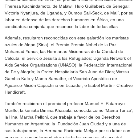
Theresa Kachindamoto, de Malawi; Hulo Guillabert, de Senegal;
Victoria Nyanjura, de Uganda, y Oumou Sall-Seck, de Malí, por su
labor en defensa de los derechos humanos en África, en una
candidatura conjunta que reconoce la labor de todas ellas.
Además, resultaron reconocidas con este galardón los maristas
azules de Alepo (Siria); el Premio Premio Nobel de la Paz
Muhamad Yunus; las Hermanas Misioneras de la Caridad de
Calcuta; el Servicio Jesuita a los Refugiados; Uganda Network of
Aids Service Organisations (UNASO); la Federación Internacional
de Fe y Alegría; la Orden Hospitalaria San Juan de Dios; Wassu
Gambia Kafo y Mama Samathe; el Vicariato Apostólico de
Aguarico-Misión Capuchina en Ecuador; e Isabel Martín- Creative
Handicraft.
También recibieron el premio el profesor Manuel E. Patarroyo
Murillo; la keniata Dimina Khasiala, conocida como ‘Mama Tunza’;
la Hna. Martha Pelloni, que trabaja a favor de los Derechos
Humanos en Argentina; la Fundación Juan Ciudad y a una de
sus trabajadoras, la Hermana Paciencia Melgar por su labor con
personas con enfermedades olvidadas como es el caso del