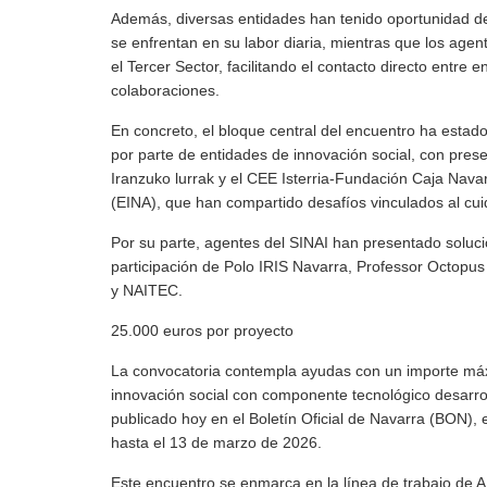
Además, diversas entidades han tenido oportunidad de 
se enfrentan en su labor diaria, mientras que los agen
el Tercer Sector, facilitando el contacto directo entre 
colaboraciones.
En concreto, el bloque central del encuentro ha estad
por parte de entidades de innovación social, con pres
Iranzuko lurrak y el CEE Isterria-Fundación Caja Nava
(EINA), que han compartido desafíos vinculados al cuida
Por su parte, agentes del SINAI han presentado solucion
participación de Polo IRIS Navarra, Professor Octop
y NAITEC.
25.000 euros por proyecto
La convocatoria contempla ayudas con un importe máxi
innovación social con componente tecnológico desarro
publicado hoy en el Boletín Oficial de Navarra (BON), 
hasta el 13 de marzo de 2026.
Este encuentro se enmarca en la línea de trabajo de AD