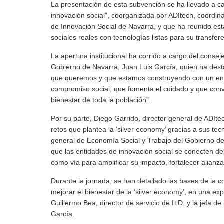
La presentación de esta subvención se ha llevado a ca
innovación social”, coorganizada por ADItech, coordin
de Innovación Social de Navarra, y que ha reunido es
sociales reales con tecnologías listas para su transfe
La apertura institucional ha corrido a cargo del consej
Gobierno de Navarra, Juan Luis García, quien ha desta
que queremos y que estamos construyendo con un enfo
compromiso social, que fomenta el cuidado y que convi
bienestar de toda la población”.
Por su parte, Diego Garrido, director general de ADIte
retos que plantea la ‘silver economy’ gracias a sus tecn
general de Economía Social y Trabajo del Gobierno de
que las entidades de innovación social se conecten de
como vía para amplificar su impacto, fortalecer alianza
Durante la jornada, se han detallado las bases de la 
mejorar el bienestar de la ‘silver economy’, en una expo
Guillermo Bea, director de servicio de I+D; y la jefa d
García.