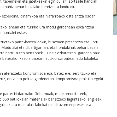
 tabernekin eta jatetxeekin egin du lan, sortzaile handiak
zea nahiz behar bezalako bereizketa landu dira.
 ezberdina, dinamikoa eta Nafarroako ostalaritza osoari
zteko lanean eta iturriko ura modu gardenean eskaintzea
materialei esker.
tietako parte-hartzaileekin, bi sexuen presentzia eta Foru
 Modu alai eta dibertigarrian, eta hondakinak behar bezala
e hartu zuten pertsonek ‘Ez naiz ezkutatzen, gardena naiz’
e baterako, kazola batean, edukiontzi batean edo lokaleko
n ateratzeko konpromisoa eta, batez ere, zerbitzuko eta
riz, ontzi eta poltsa gardenetan, konpromisoa praktika egoki
ute parte: Nafarroako Gobernuak, mankomunitateek,
o 650 bat lokalari materialak banatzeko laguntzako langileek.
gailuak eta mantalak fabrikatzen dituzten enpresek eta