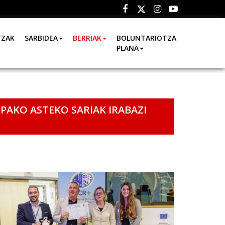
Facebook
Instagram
Youtube
Twitter
TZAK
SARBIDEA
BERRIAK
BOLUNTARIOTZA
PLANA
AKO ASTEKO SARIAK IRABAZI