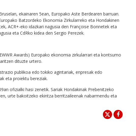
Bruselan, ekainaren 5ean, Europako Aste Berdearen barruan.
: Europako Batzordeko Ekonomia Zirkularreko eta Hondakinen
ek, ACR+-eko idazkari nagusia den Françoise Bonnetek eta
gusia eta CdRko kidea den Sergio Perezek.
(EWWR Awards) Europako ekonomia zirkularrari eta kontsumo
ritzen dituzte urtero.
istrazio publikoa edo tokiko agintariak, enpresak edo
ak eta proiektu bereziak.
n ofizialki hasi zenetik. Sariak Hondakinak Prebenitzeko
ren, urte bakoitzeko ekintza berritzaileenak nabarmendu eta