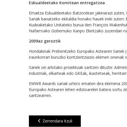
Eskualdeetako Komitean entregatzea
Emaitza Eskualdeetako Batzordean jakinarazi zuten, 
Sariak banatzeko ekitaldia honako hauek ireki zuten
Kudeaketako Unitateko burua den François Wakenhut
Nafarroako Gobernuko Kanpo Ekintzako zuzendari na
2009az geroztik
Hondakinak Prebenitzeko Europako Astearen Sariek 
iraunkorrari buruzko kontzientziazio-ekimen onenak sa
Sariek sei arlotako proiektuak saritzen dituzte: Admin
industriak, elkarteak edo GKEak, ikastetxeak, herritarr
EWWR Awards sariak urtero ematen dira ekimena 2009a
Europako Astearen lehen edizioarekin batera sortu zi
saritzearren.
Zerrendara itzuli