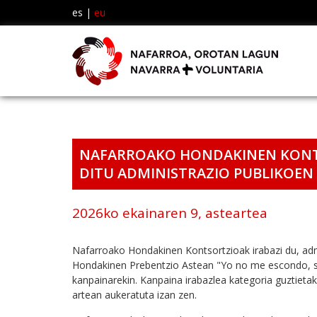
es
|
eu
NAFARROAKO HONDAKINEN KONTS
DITU ADMINISTRAZIO PUBLIKOEN
2026ko ekainaren 9, asteartea
Nafarroako Hondakinen Kontsortzioak irabazi du, ad
Hondakinen Prebentzio Astean "Yo no me escondo, so
kanpainarekin. Kanpaina irabazlea kategoria guztiet
artean aukeratuta izan zen.