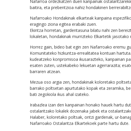
Nafarroa ordezkatzen duen kanpainak ostalaritzarekin,
baitira, eta prebentzioa nahiz hondakinen berrerabilt
Nafarroako Hondakinak elkarteak kanpaina espezifiko
eragingo ziona egitea erabaki zuen.
Ekintza horretan, gardentasuna bilatu nahi zen berei
lokaletan, hondakinak murrizteko Elkartetik jasotako 
Horrez gain, bideo bat egin zen Nafarroako eremu guz
Komunitateko hizkuntza-errealitatea kontuan hartuta.
kudeatzeko konpromisoa ikusarazteko, kanpainan part
esaten zuten, ustekabeko lekuetan agerrarazita; esat
barraren atzean.
Mezua oso argia zen, hondakinak koloretako poltseta
barrako poltsetan apurtutako kopak eta zeramika, ber
bati zegokiola ikus ahal izateko.
Irabazlea izan den kanpainan honako hauek hartu d
ostalaritzako lokalek dozenaka jabek eta ostalaritzak
Halaber, koloretako poltsak, ontzi gardenak, ur-bana
Nafarroako Ostalaritza Elkartekoek parte hartu dute.