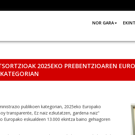
NOR GARA
EKIN
ORTZIOAK 2025EKO PREBENTZIOAREN EUROP
 KATEGORIAN
ministrazio publikoen kategorian, 2025eko Europako
y transparente, Ez naiz ezkutatzen, gardena naiz"
ako Europako eskualdeen 13.000 ekintza baino gehiagoren