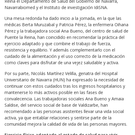
Reina el Departamento de Salud del Gobierno de Navarra,
Navarrabiomed y el Instituto de investigación IdiSNA.
Una mesa redonda ha dado inicio a la jornada, en la que las
médicas Berta Muruzabal y Patricia Pérez, la enfermera Oihana
Pérez y la trabajadora social Ana Bueno, del centro de salud de
Puente la Reina, han coincidido en recomendar la práctica del
ejercicio adaptado y que combine el trabajo de fuerza,
resistencia y equilibrio. Y además complementarlo con el
cuidado de la alimentación y el uso correcto de la medicación
como claves para disfrutar de una vejez saludable y activa.
Por su parte, Nicolás Martínez Velilla, geriatra del Hospital
Universitario de Navarra (HUN) ha expresado la necesidad de
continuar con estos cuidados tras los ingresos hospitalarios y
mantenerse lo más activos posible en las fases de
convalecencia. Las trabajadoras sociales Ana Bueno y Amaia
Saldise, del servicio social de base de Valdizarbe, han
recomendado a las personas asistentes llevar una vida social
activa, ya que entablar relaciones y sentirse parte de la
comunidad mejora la calidad de vida de las personas mayores.
Ejercicio físico adaptado al estado de salud para vivir